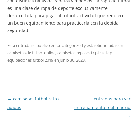
con distintas tallas de zapatos y modelos. La ropa de fútbol
es una clase de ropa de deporte exclusivamente
desarrollada para jugar al fútbol, actividad que requiere
un buen equipamiento para practicarla con la debida
seguridad.
Esta entrada se publicó en
Uncategorized
y está etiquetada con
camisetas de futbol online
,
camisetas replicas triple a
,
top
equipaciones futbol 2019
en
junio 30, 2023
.
Navegación
←
camisetas futbol retro
entradas para ver
de
adidas
entrenamiento real madrid
entradas
→