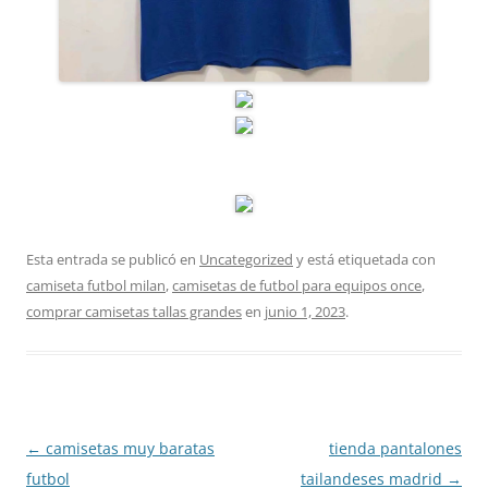
Esta entrada se publicó en
Uncategorized
y está etiquetada con
camiseta futbol milan
,
camisetas de futbol para equipos once
,
comprar camisetas tallas grandes
en
junio 1, 2023
.
Navegación
←
camisetas muy baratas
tienda pantalones
de
futbol
tailandeses madrid
→