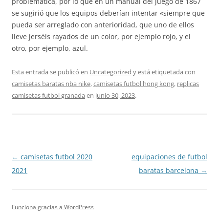
problemática, por lo que en un manual del juego de 1867
se sugirió que los equipos deberían intentar «siempre que
pueda ser arreglado con anterioridad, que uno de ellos
lleve jerséis rayados de un color, por ejemplo rojo, y el
otro, por ejemplo, azul.
Esta entrada se publicó en
Uncategorized
y está etiquetada con
camisetas baratas nba nike
,
camisetas futbol hong kong
,
replicas
camisetas futbol granada
en
junio 30, 2023
.
Navegación
←
camisetas futbol 2020
equipaciones de futbol
de
2021
baratas barcelona
→
entradas
Funciona gracias a WordPress