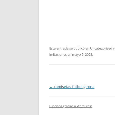
Esta entrada se publicó en
Uncategorized
y
imitaciones
en
mayo 5, 2023
.
Navegación
←
camisetas futbol girona
de
entradas
Funciona gracias a WordPress