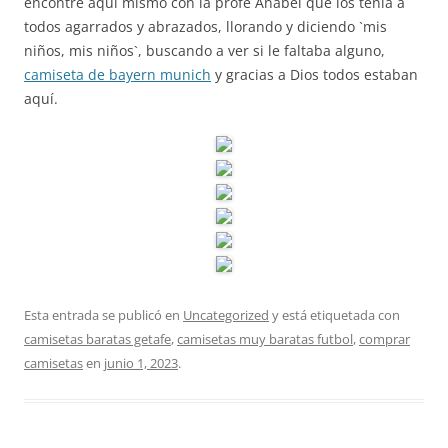
encontré aquí mismo con la profe Anabel que los tenía a
todos agarrados y abrazados, llorando y diciendo `mis
niños, mis niños`, buscando a ver si le faltaba alguno,
camiseta de bayern munich
y gracias a Dios todos estaban
aquí.
Esta entrada se publicó en
Uncategorized
y está etiquetada con
camisetas baratas getafe
,
camisetas muy baratas futbol
,
comprar
camisetas
en
junio 1, 2023
.