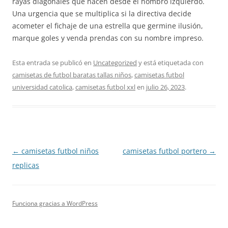
rayas diagonales que nacen desde el hombro izquierdo.
Una urgencia que se multiplica si la directiva decide
acometer el fichaje de una estrella que germine ilusión,
marque goles y venda prendas con su nombre impreso.
Esta entrada se publicó en
Uncategorized
y está etiquetada con
camisetas de futbol baratas tallas niños
,
camisetas futbol
universidad catolica
,
camisetas futbol xxl
en
julio 26, 2023
.
Navegación
←
camisetas futbol niños
camisetas futbol portero
→
de
replicas
entradas
Funciona gracias a WordPress