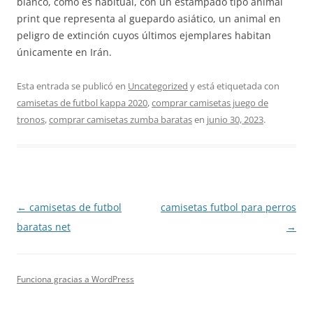
blanco, como es habitual, con un estampado tipo animal
print que representa al guepardo asiático, un animal en
peligro de extinción cuyos últimos ejemplares habitan
únicamente en Irán.
Esta entrada se publicó en
Uncategorized
y está etiquetada con
camisetas de futbol kappa 2020
,
comprar camisetas juego de
tronos
,
comprar camisetas zumba baratas
en
junio 30, 2023
.
Navegación
←
camisetas de futbol
camisetas futbol para perros
de
baratas net
→
entradas
Funciona gracias a WordPress