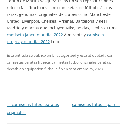
Torino de Martin Vazquez. Estas no son reproducciones
retro o falsificaciones, sino camisetas de fútbol clásicas,
raras, genuinas, originales de clubes como Manchester
United, Liverpool, Chelsea, Arsenal, Barcelona y Real
Madrid y marcas que incluyen Nike, adidas, Umbro, Puma,
camiseta japon mundial 2022
Almirante y
camiseta
uruguay mundial 2022
Loto.
Esta entrada se publicó en
Uncategorized
y está etiquetada con
camisetas baratas huesca
,
camisetas futbol originales baratas
,
decathlon equipacion futbol niño
en
septiembre 25, 2023
.
Navegación
←
camisetas futbol baratas
camisetas futbol spain
→
de
originales
entradas