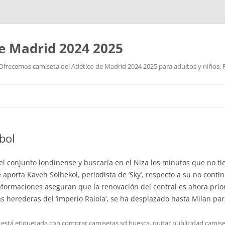
de Madrid 2024 2025
Ofrecemos camiseta del Atlético de Madrid 2024 2025 para adultos y niños. P
Saltar
al
contenido
bol
 el conjunto londinense y buscaría en el Niza los minutos que no t
 aporta Kaveh Solhekol, periodista de ‘Sky’, respecto a su no conti
nformaciones aseguran que la renovación del central es ahora priori
s herederas del ‘imperio Raiola’, se ha desplazado hasta Milan para
 está etiquetada con
comprar camisetas sd huesca
,
quitar publicidad camise