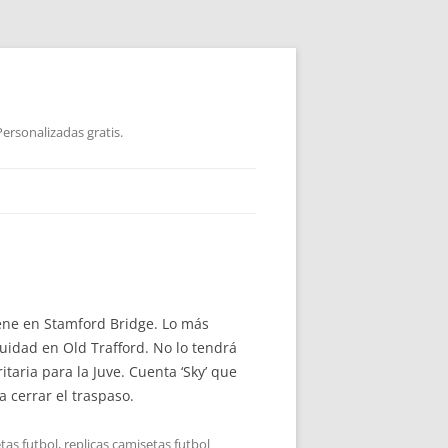
ersonalizadas gratis.
iene en Stamford Bridge. Lo más
nuidad en Old Trafford. No lo tendrá
taria para la Juve. Cuenta ‘Sky’ que
 cerrar el traspaso.
tas futbol
,
replicas camisetas futbol