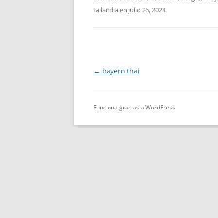
tailandia
en
julio 26, 2023
.
Navegación
←
bayern thai
de
entradas
Funciona gracias a WordPress