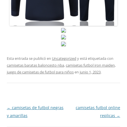
Esta entrada se publicó en
Uncategorized
y está etiquetada con
camisetas baratas baloncesto nba
,
camisetas futbol iron maiden
,
juego de camisetas de futbol para niños
en
junio 1, 2023
.
Navegación
←
camisetas de futbol negras
camisetas futbol online
de
y amarillas
replicas
→
entradas