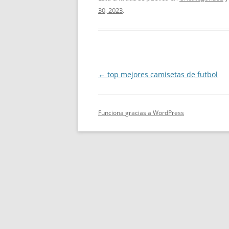
30, 2023
.
Navegación
←
top mejores camisetas de futbol
de
entradas
Funciona gracias a WordPress