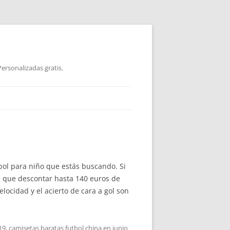
ersonalizadas gratis.
bol para niño que estás buscando. Si
s que descontar hasta 140 euros de
ocidad y el acierto de cara a gol son
19
,
camisetas baratas futbol china
en
junio