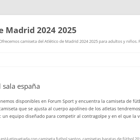
de Madrid 2024 2025
Ofrecemos camiseta del Atlético de Madrid 2024 2025 para adultos y niños. P
Saltar
al
contenido
l sala españa
enemos disponibles en Forum Sport y encuentra la camiseta de fút
amiseta que se ajusta al cuerpo apolíneo de los atletas tendremo
n equipo diseñado para competir al contragolpe y en el que la vel
 está etiquetada con
camiseta futbol santos
,
camisetas baratas de fútbol 20