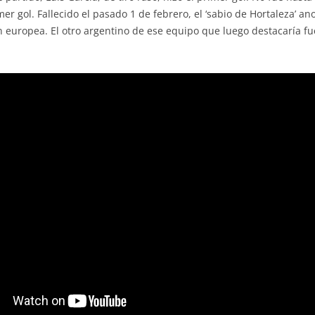
r gol. Fallecido el pasado 1 de febrero, el ‘sabio de Hortaleza’ ano
 europea. El otro argentino de ese equipo que luego destacaría fu