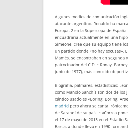
Algunos medios de comunicación ingle
atacante argentino. Ronaldo ha marcad
Europa, 2 en la Supercopa de España y 
encuadraría actualmente en una hipoté
Simeone, cree que su equipo tiene los
un partido donde «no hay excusas». El
Mamés, se encontraban en segunda y t
patrocinador del C.D. ↑ Ronay, Barney 
junio de 1977), más conocido deporti
Biografía, palmarés, estadísticas: Le
como Manolo Sanchís son dos de los j
cántico usado es «Boring, Boring, Ars
madrid
pero ahora se canta irónicamen
de Sarandí de su país. ↑ «Correa pone e
el 17 de mayo de 2013 en el Estadio Sa
Barça, a donde llegó en 1990 formando