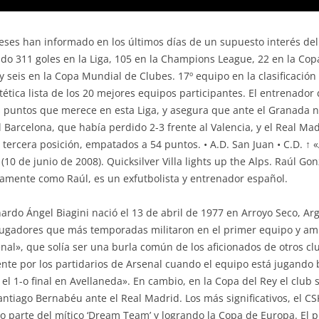
ses han informado en los últimos días de un supuesto interés del 
o 311 goles en la Liga, 105 en la Champions League, 22 en la Cop
seis en la Copa Mundial de Clubes. 17º equipo en la clasificación hi
tica lista de los 20 mejores equipos participantes. El entrenador 
 puntos que merece en esta Liga, y asegura que ante el Granada ne
 Barcelona, que había perdido 2-3 frente al Valencia, y el Real M
ercera posición, empatados a 54 puntos. • A.D. San Juan • C.D. ↑ 
(10 de junio de 2008). Quicksilver Villa lights up the Alps. Raúl G
vamente como Raúl, es un exfutbolista y entrenador español.
onardo Ángel Biagini nació el 13 de abril de 1977 en Arroyo Seco, A
ugadores que más temporadas militaron en el primer equipo y amb
enal», que solía ser una burla común de los aficionados de otros c
te por los partidarios de Arsenal cuando el equipo está jugando b
l 1-o final en Avellaneda». En cambio, en la Copa del Rey el club se
ntiago Bernabéu ante el Real Madrid. Los más significativos, el CS
 parte del mítico ‘Dream Team’ y logrando la Copa de Europa. El pro