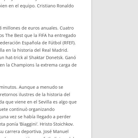
bien en el equipo. Cristiano Ronaldo
8 millones de euros anuales. Cuatro
ios The Best que la FIFA ha entregado
Federación Española de Fútbol (RFEF).
a en la historia del Real Madrid.
n hat-trick al Shaktar Donetsk. Ganó
 en la Champions la extrema carga de
92 minutos. Aunque a menudo se
etornos ilustres de la historia del
a que viene en el Sevilla es algo que
Ruete continuó organizando
guna vez se había llegado a perder
a ponía ’Biaggini’. Hristo Stoichkov.
su carrera deportiva. José Manuel