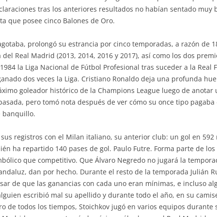
declaraciones tras los anteriores resultados no habían sentado muy 
ista que posee cinco Balones de Oro.
agotaba, prolongó su estrancia por cinco temporadas, a razón de 1
a del Real Madrid (2013, 2014, 2016 y 2017), así como los dos prem
1984 la Liga Nacional de Fútbol Profesional tras suceder a la Real 
anado dos veces la Liga. Cristiano Ronaldo deja una profunda huell
áximo goleador histórico de la Champions League luego de anotar u
 pasada, pero tomó nota después de ver cómo su once tipo pagaba
 banquillo.
us registros con el Milan italiano, su anterior club: un gol en 5
ién ha repartido 140 pases de gol. Paulo Futre. Forma parte de los r
bólico que competitivo. Que Álvaro Negredo no jugará la temporad
 andaluz, dan por hecho. Durante el resto de la temporada Julián 
sar de que las ganancias con cada uno eran mínimas, e incluso al
guien escribió mal su apellido y durante todo el año, en su camiset
ro de todos los tiempos, Stoichkov jugó en varios equipos durante 