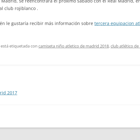
e Madrid, se reencontrará el próximo sábado con el Real Madrid, en 
l club rojiblanco .
ién le gustaría recibir más información sobre
tercera equipacion at
 está etiquetada con
camiseta niño atletico de madrid 2018
,
club atlético de
rid 2017