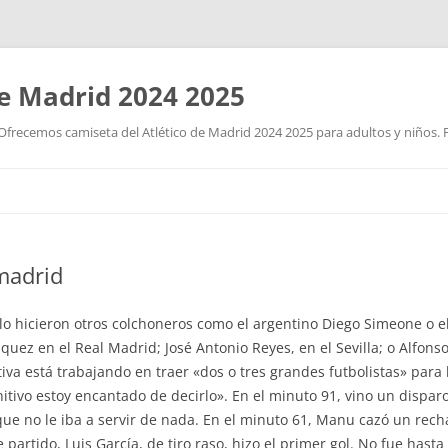
de Madrid 2024 2025
Ofrecemos camiseta del Atlético de Madrid 2024 2025 para adultos y niños. P
Saltar
al
contenido
 madrid
 lo hicieron otros colchoneros como el argentino Diego Simeone o el
uez en el Real Madrid; José Antonio Reyes, en el Sevilla; o Alfonso 
tiva está trabajando en traer «dos o tres grandes futbolistas» par
ivo estoy encantado de decirlo». En el minuto 91, vino un disparo 
e no le iba a servir de nada. En el minuto 61, Manu cazó un rech
partido, Luis García, de tiro raso, hizo el primer gol. No fue hast