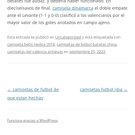
detalles fue audaz, y debería haber funcionado. En
dieciseisavos de final,
camiseta dinamarca
el doble empate
ante el Levante (1-1 y 0-0) clasificó a los valencianos por el
mayor valor de los goles anotados en campo ajeno.
Esta entrada se publicó en
Uncategorized
y está etiquetada con
camiseta betis replica 2018
,
camisetas de futbol baratas china
,
camisetas del valencia antiguas
en
septiembre 25, 2023
.
Navegación
←
camisetas de futbol de
camisetas futbol nba
→
de
que estan hechas
entradas
Funciona gracias a WordPress