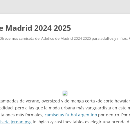
de Madrid 2024 2025
Ofrecemos camiseta del Atlético de Madrid 2024 2025 para adultos y niños. P
Saltar
al
contenido
estampadas de verano, oversized y de manga corta -de corte hawaia
omodidad, pero a las que la moda urbana más vanguardista en este 
ntalones más formales,
camisetas futbol argentino
por dentro. Por c
iseta jordan psg
lo lógico -y casi inevitable- es elegir una prenda 