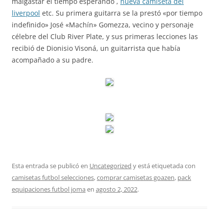
malgastar el tiempo esperando ,
nueva camiseta del
liverpool
etc. Su primera guitarra se la prestó «por tiempo
indefinido» José «Machín» Gomezza, vecino y personaje
célebre del Club River Plate, y sus primeras lecciones las
recibió de Dionisio Visoná, un guitarrista que había
acompañado a su padre.
Esta entrada se publicó en
Uncategorized
y está etiquetada con
camisetas futbol selecciones
,
comprar camisetas goazen
,
pack
equipaciones futbol joma
en
agosto 2, 2022
.