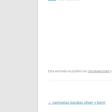
Esta entrada se publicó en
Uncategorized
y
Navegación
←
camisetas baratas oliver y benji
de