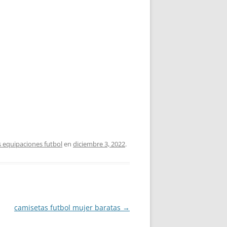
s equipaciones futbol
en
diciembre 3, 2022
.
camisetas futbol mujer baratas
→