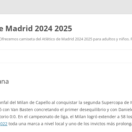
de Madrid 2024 2025
Ofrecemos camiseta del Atlético de Madrid 2024 2025 para adultos y niños. P
Saltar
al
contenido
ana
nfal del Milan de Capello al conquistar la segunda Supercopa de I
 con Van Basten concretando el primer desequilibrio y con Daniele
torio 0:0. En el campeonato de liga, el Milan logró extender a 58 lo
2022
toda una marca a nivel local y uno de los invictos más prolon