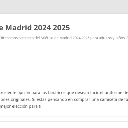
de Madrid 2024 2025
Ofrecemos camiseta del Atlético de Madrid 2024 2025 para adultos y niños. P
Saltar
al
contenido
celente opción para los fanáticos que desean lucir el uniforme de
siones originales. Si estás pensando en comprar una camiseta de fút
ejor elección para ti.