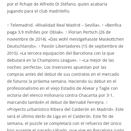
por el fichaje de Alfredo Di Stéfano, quien acabaría
jugando para el club madrileño.
↑ Telemadrid. «Rivalidad Real Madrid – Sevilla». ↑ «Benfica
paga 3,9 milhões por Oblak». ↑ Florian Pertsch (26 de
noviembre de 2014). «Das wohl meistgehasste Maskottchen
Deutschlands». ↑ Pasión Libertadores (15 de septiembre de
2015). «La tercera equipación del Barcelona con la que
debutará en la Champions League». ↑ «La mejor de las
noches: perfecta». Los inversores apuestan por las
compras antes del debut de sus contratos en el mercado
de futuros la próxima semana. Haciendo su debut en el
profesionalismo en el viejo Estadio de Alvear y Tagle con
victoria del elenco millonario contra Chacarita por 3-1,
marcando también el debut de Bernabé Ferreyra. ↑
«Proyecto urbanístico Ribera del Calderón en Madrid». Este
será el último derbi de Liga en el Calderón. Este fin de
semana, el puzzle se completará con el refuerzo del único
hijo ausente el pasado sábado, que vive en Barcelona junto