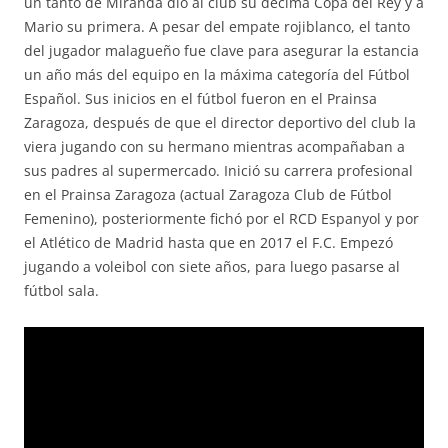
un tanto de Miranda dio al club su décima Copa del Rey y a
Mario su primera. A pesar del empate rojiblanco, el tanto
del jugador malagueño fue clave para asegurar la estancia
un año más del equipo en la máxima categoría del Fútbol
Español. Sus inicios en el fútbol fueron en el Prainsa
Zaragoza, después de que el director deportivo del club la
viera jugando con su hermano mientras acompañaban a
sus padres al supermercado. Inició su carrera profesional
en el Prainsa Zaragoza (actual Zaragoza Club de Fútbol
Femenino), posteriormente fichó por el RCD Espanyol y por
el Atlético de Madrid hasta que en 2017 el F.C. Empezó
jugando a voleibol con siete años, para luego pasarse al
fútbol sala.