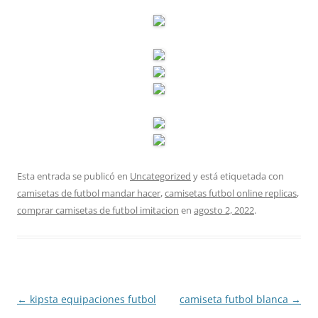
Esta entrada se publicó en
Uncategorized
y está etiquetada con
camisetas de futbol mandar hacer
,
camisetas futbol online replicas
,
comprar camisetas de futbol imitacion
en
agosto 2, 2022
.
Navegación
←
kipsta equipaciones futbol
camiseta futbol blanca
→