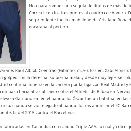
Nou para romper una sequía de títulos de más de t
Correa le da los tres puntos al cuadro colchonero. D
sorprendente fue la amabilidad de Cristiano Ronald
encaraba al portero.
arane, Raúl Albiol, Coentrao (Fabinho, m.76); Essien, Xabi Alonso; M
u golpeo con la derecha, su pierna mala, y desde muy lejos se col
adrid continúa inmerso en la carrera por la Liga con Real Madrid y
o un paso hacia atrás al caer contra el Athletic de Bilbao en Nervi
elevó a Garitano em en el banquillo. Óscar fue un habitual en las
 curso, cuando se vio relegado al banquillo tras anunciar el FC Bar
ente, la del 2015 contra el Barcelona.
n fabricadas en Tailandia, con calidad Triple AAA, lo cual ya dice