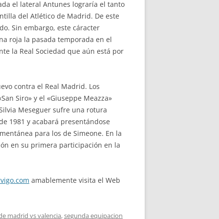
da el lateral Antunes lograría el tanto
tilla del Atlético de Madrid. De este
o. Sin embargo, este cáracter
una roja la pasada temporada en el
 ante la Real Sociedad que aún está por
uevo contra el Real Madrid. Los
 «San Siro» y el «Giuseppe Meazza»
Silvia Meseguer sufre una rotura
o de 1981 y acabará presentándose
mentánea para los de Simeone. En la
ión en su primera participación en la
vigo.com
amablemente visita el Web
 de madrid vs valencia
,
segunda equipacion