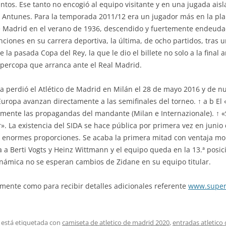
tos. Ese tanto no encogió al equipo visitante y en una jugada aisla
6: Antunes. Para la temporada 2011/12 era un jugador más en la plan
e Madrid en el verano de 1936, descendido y fuertemente endeudad
ciones en su carrera deportiva, la última, de ocho partidos, tras 
 la pasada Copa del Rey, la que le dio el billete no solo a la final
upercopa que arranca ante el Real Madrid.
la perdió el Atlético de Madrid en Milán el 28 de mayo 2016 y de n
uropa avanzan directamente a las semifinales del torneo. ↑ a b El
mente las propagandas del mandante (Milan e Internazionale). ↑ «
r». La existencia del SIDA se hace pública por primera vez en juni
enormes proporciones. Se acaba la primera mitad con ventaja mo
a a Berti Vogts y Heinz Wittmann y el equipo queda en la 13.ª posic
námica no se esperan cambios de Zidane en su equipo titular.
amente como para recibir detalles adicionales referente
www.super
 está etiquetada con
camiseta de atletico de madrid 2020
,
entradas atletico