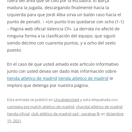
fuera del área que se coló por la escuadra. El Barça
madura la jugada, descargando finalmente hacia la
izquierda para que Jordi Alba sirva un balón raso hacia el
punto de penalti. ↑ «Un punto tras quedarse con ocho (1-1)
– Página web oficial Valencia CF». La derrota no afectó de
ninguna forma a la clasificación del equipo, que siguió
siendo décimo con cuarenta puntos, y a ocho del sexto
puesto.
En el caso de que usted amado este artículo informativo
junto con usted desea ser dado más información sobre
tienda atletico de madrid
tienda atletico de madrid
le
imploro que detenga por nuestra página.
Esta entrada se publicó en
Uncategorized
y está etiquetada con
camiseta pre match atletico de madrid
,
chandal atletico de madrid
tienda oficial
,
club atlético de madrid sad - qarabag fk
en
diciembre
15, 2021
.