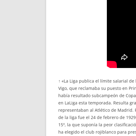
↑ «La Liga publica el límite salarial 
Vigo, que reclamaba su puesto en Prim
había resultado subcampeón de Copa. 
en LaLiga esta temporada. Resulta gr
representaban al Atlético de Madrid. 
de la liga fue el 24 de febrero de 192
15º, la que suponía la peor clasificaci
ha elegido el club rojiblanco para pre