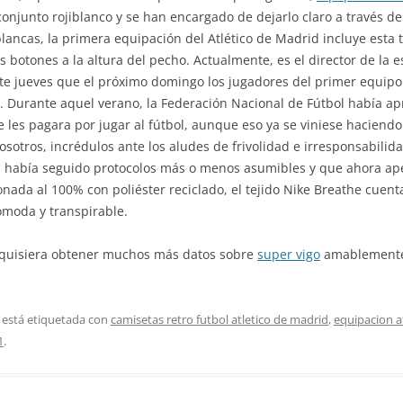
njunto rojiblanco y se han encargado de dejarlo claro a través de 
jiblancas, la primera equipación del Atlético de Madrid incluye est
botones a la altura del pecho. Actualmente, es el director de la es
te jueves que el próximo domingo los jugadores del primer equipo
. Durante aquel verano, la Federación Nacional de Fútbol había a
e les pagara por jugar al fútbol, aunque eso ya se viniese haciendo
osotros, incrédulos ante los aludes de frivolidad e irresponsabili
ra había seguido protocolos más o menos asumibles y que ahora ap
cionada al 100% con poliéster reciclado, el tejido Nike Breathe cuen
ómoda y transpirable.
ed quisiera obtener muchos más datos sobre
super vigo
amablemente 
 está etiquetada con
camisetas retro futbol atletico de madrid
,
equipacion a
1
.