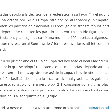
tadas debido a la decisión de la Federación a su favor. ”, y el públi
na victoria por 5-4 al Europa, otra por 7-1 al Español y un empate a
ten los partidos de Nacional), El Trece (solo se transmiten los par
eportes se reparten los partidos en vivo). En sentido figurado, el 
testaron, y la queja les costó una multa de 100 pesetas a algunos,
que regresaron al Sporting de Gijón, tres jugadores athléticos su
rid.
n su primer año el título de Copa del Rey ante el Real Madrid en
por lo que se adoptó un sistema de eliminatorias, dejando atrás las 
r 2-1 ante el Betis, apeándose así de la Copa. El 15 de abril en el S
4-2, clasificándose para los cuartos de final gracias a los goles de
La escuadra colchonera perdió por 2-1, consumando la última plaza
e terminar entre los dos primeros clasificados y no será hasta co
ivisión B al ser quinto en su grupo.
drid, a pesar de tener a Neptuno como protagonista,
equipacion at