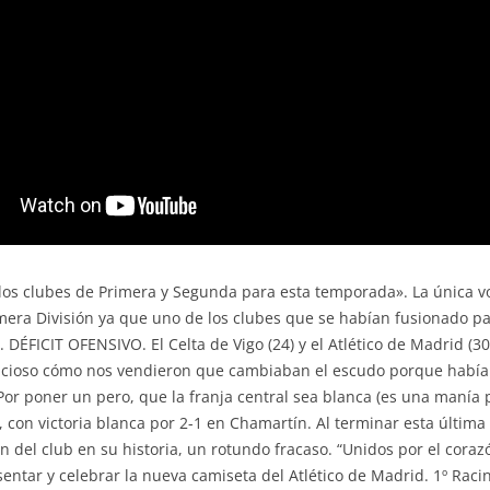
de los clubes de Primera y Segunda para esta temporada». La única v
era División ya que uno de los clubes que se habían fusionado para
DÉFICIT OFENSIVO. El Celta de Vigo (24) y el Atlético de Madrid (
acioso cómo nos vendieron que cambiaban el escudo porque había c
Por poner un pero, que la franja central sea blanca (es una manía 
9, con victoria blanca por 2-1 en Chamartín. Al terminar esta última
ón del club en su historia, un rotundo fracaso. “Unidos por el corazó
sentar y celebrar la nueva camiseta del Atlético de Madrid. 1º Rac