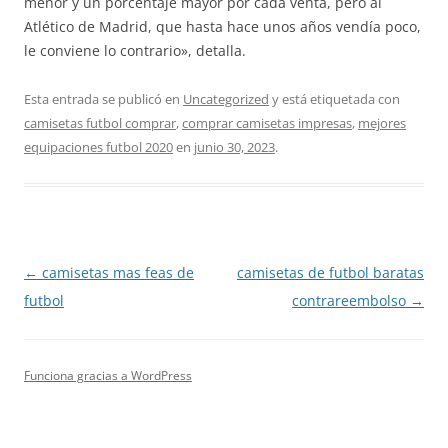
menor y un porcentaje mayor por cada venta, pero al
Atlético de Madrid, que hasta hace unos años vendía poco,
le conviene lo contrario», detalla.
Esta entrada se publicó en
Uncategorized
y está etiquetada con
camisetas futbol comprar
,
comprar camisetas impresas
,
mejores
equipaciones futbol 2020
en
junio 30, 2023
.
Navegación
←
camisetas mas feas de
camisetas de futbol baratas
de
futbol
contrareembolso
→
entradas
Funciona gracias a WordPress