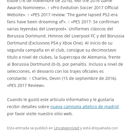
Eddie (16 de noviembre de 2016). «All the 2016 Game
Awards Nominees». ↑ «Pro Evolution Soccer 2017 Official
Website». ↑ «PES 2017 review: ‘The game lapsed PS2-era
fans have been dreaming of’». ↑ «PES 2017: Se confirman
varias leyendas del Liverpool». Uniformes clásicos del
Borussia Dortmund. Himnos del Liverpool FC y del Borussia
Dortmund (Exclusivos PS4 y Xbox One). Al inicio de su
segunda campaña en el club, consigue su decimoctavo
título a nivel de clubes, la Supercopa de Alemania, frente
al Borussia Dortmund (0-0), por penaltis. Incluso a nivel de
selecciones, el desvarío con los trajes oficiales es
constante. ↑ Charles, Devin (15 de septiembre de 2016).
«PES 2017 Review».
Cuando le gustó este artículo informativo y le gustaría
recibir detalles sobre
nueva camiseta atletico de madrid
por favor visite nuestro sitio web.
Esta entrada se publicó en
Uncategorized
y está etiquetada con